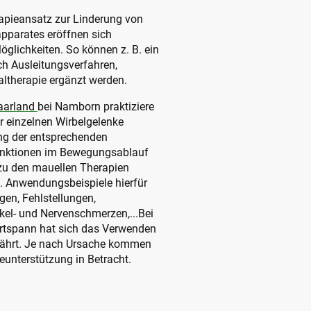
apieansatz zur Linderung von
parates eröffnen sich
glichkeiten. So können z. B. ein
h Ausleitungsverfahren,
ltherapie ergänzt werden.
Saarland
bei Namborn praktiziere
er einzelnen Wirbelgelenke
ung der entsprechenden
unktionen im Bewegungsablauf
 zu den mauellen Therapien
 Anwendungsbeispiele hierfür
en, Fehlstellungen,
kel- und Nervenschmerzen,...Bei
rtspann hat sich das Verwenden
ährt. Je nach Ursache kommen
eunterstützung in Betracht.