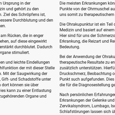
n Ursprung in der
Die meisten Erkrankungen kön
zin und gehört zu den
Punkte von der Ohrmuschel au
. Ziel des Schröpfens ist,
uns somit zu therapeutischem
bessere Durchblutung und den
Die Ohrakupunktur ist ein Teil 
gen.
Medizin und basiert auf einem
 am Rücken, die in enger
Hier sind für uns der Schmerzor
ehen, auf diese eingewirkt
Erkrankung, die Reizart und Re
rstärkt durchblutet. Dadurch
Bedeutung.
gane stimuliert.
Bei der Anwendung der Ohrakup
en und leichte Eindellungen
therapeutische Resultate zu e
funktion der mit dieser Stelle
zusätzlich unterstützen. Hierf
. Mit der Saugwirkung der
Druckschmerz, Beobachtung od
 Gift- und Schadstoffe unter
Punkt such aufgefunden. Dies 
 dort können sie über
die für die Diagnosestellung
es kann zu einer Entlastung
Nach persönlichen Erfahrungen
azugehörenden Organe und
Erkrankungen der Gelenke und 
Zervikalsyndrom, Lumbago, Isc
Schlafstörungen lassen sich ü