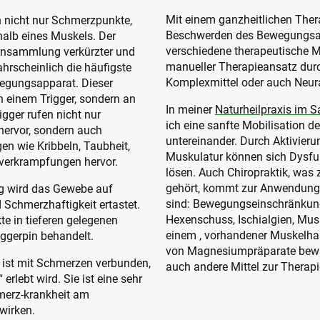
Mit einem ganzheitlichen Ther
n nicht nur Schmerzpunkte,
Beschwerden des Bewegungsap
halb eines Muskels. Der
verschiedene therapeutische Mö
e Ansammlung verkürzter und
manueller Therapieansatz durc
ahrscheinlich die häufigste
Komplexmittel oder auch Neura
gungsapparat. Dieser
n einem Trigger, sondern an
In meiner
Naturheilpraxis im 
igger rufen nicht nur
ich eine sanfte Mobilisation d
ervor, sondern auch
untereinander. Durch Aktivier
n wie Kribbeln, Taubheit,
Muskulatur können sich Dysf
verkrampfungen hervor.
lösen. Auch Chiropraktik, was
gehört, kommt zur Anwendung.
ng wird das Gewebe auf
sind: Bewegungseinschränkung
 Schmerzhaftigkeit ertastet.
Hexenschuss, Ischialgien, Mus
e in tieferen gelegenen
einem , vorhandener Muskelha
iggerpin behandelt.
von Magnesiumpräparate bew
 ist mit Schmerzen verbunden,
auch andere Mittel zur Therapi
erlebt wird. Sie ist eine sehr
merz-krankheit am
wirken.